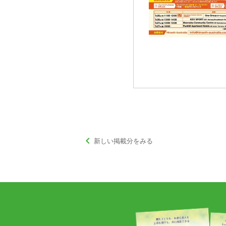
keyboard_arrow_left
新しい掲載分をみる