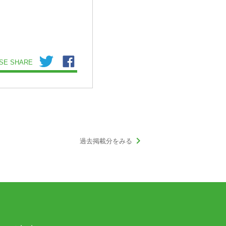
SE SHARE
keyboard_arrow_right
過去掲載分をみる