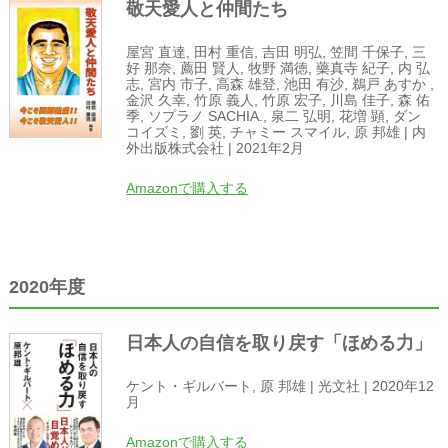
敬天愛人と仲間たち
屋宮 直達, 田村 重信, 吉田 明弘, 笠間 千保子, 三
好 那奈, 薦田 賢人, 牧野 満徳, 藥真寺 紀子, 内 弘
志, 宮内 市子, 高森 雄登, 池田 有沙, 鵜戸 あすか ,
金沢 久幸, 竹原 義人, 竹原 宏子, 川島 佳子, 森 佑
季, ソプラノ SACHIA., 泉二 弘明, 花増 顕, ダン
コイズミ, 劉 英, チャミー スマイル, 原 邦雄 | 内
外出版株式会社 | 2021年2月
Amazonで購入する
2020年度
日本人の自信を取り戻す「ほめる力」
ケント・ギルバート, 原 邦雄 | 光文社 | 2020年12
月
Amazonで購入する