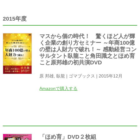
2015年度
マスから個の時代！ 驚くほど人が輝
く企業の創り方セミナー ～年商100億
の壁は人財力で破れ！～ 感動経営コン
サルタント臥龍こと角田識之とほめ育
こと原邦雄の初共演DVD
原 邦雄, 臥龍 | ゴマブックス | 2015年12月
Amazonで購入する
「ほめ育」DVD２枚組