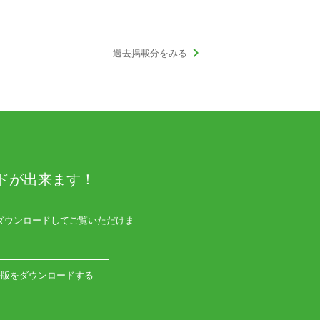
keyboard_arrow_right
過去掲載分をみる
ドが出来ます！
ダウンロードしてご覧いただけま
語版をダウンロードする