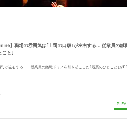
T Online】職場の雰囲気は｢上司の口癖｣が左右する… 従業員の
とこと｣
｣が左右する… 従業員の離職ドミノを引き起こした｢最悪のひとこと｣がPRESID
ス
PLEA