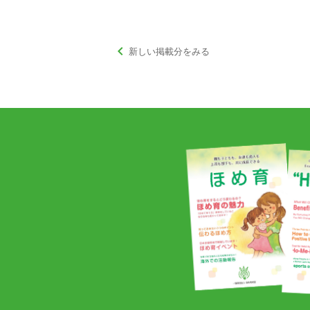
keyboard_arrow_left
新しい掲載分をみる