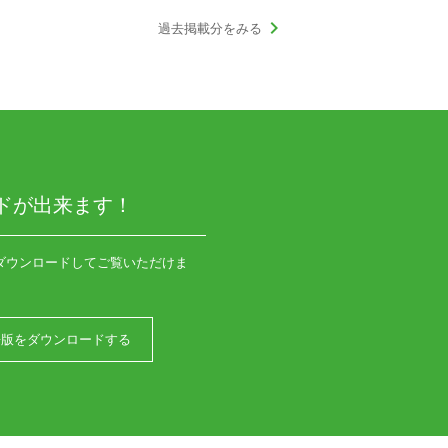
keyboard_arrow_right
過去掲載分をみる
ドが出来ます！
ダウンロードしてご覧いただけま
語版をダウンロードする