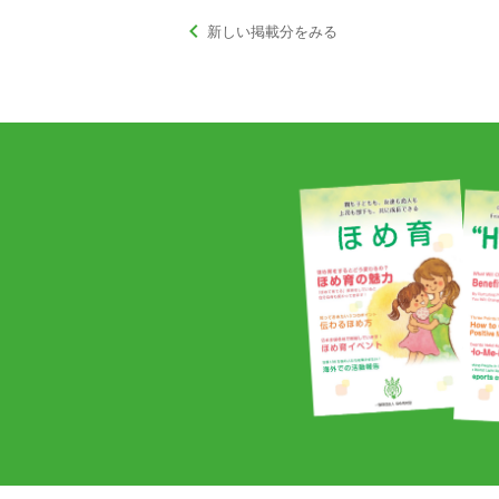
keyboard_arrow_left
新しい掲載分をみる