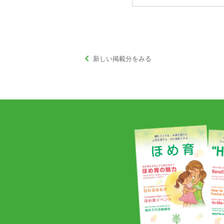
keyboard_arrow_left
新しい掲載分をみる