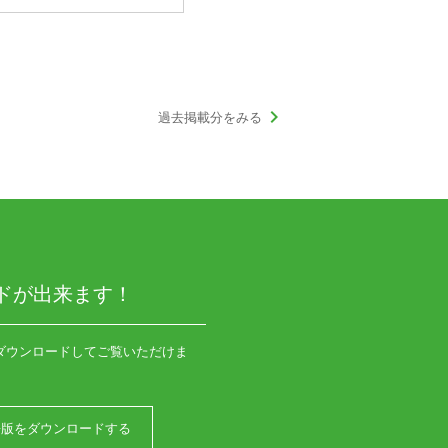
keyboard_arrow_right
過去掲載分をみる
ドが出来ます！
ダウンロードしてご覧いただけま
語版をダウンロードする