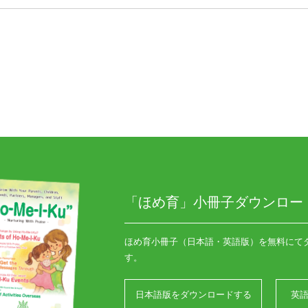
「ほめ育」小冊子ダウンロー
ほめ育小冊子（日本語・英語版）を無料にて
す。
日本語版をダウンロードする
英