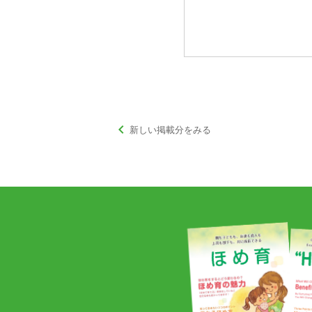
keyboard_arrow_left
新しい掲載分をみる