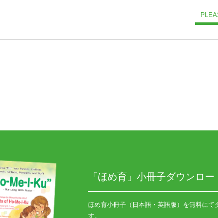
PLEA
「ほめ育」小冊子ダウンロー
ほめ育小冊子（日本語・英語版）を無料にて
す。