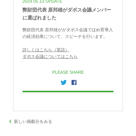
2024.05.13 UPDATE
弊財団代表 原邦雄がダボス会議メンバー
に選ばれました
弊財団代表 原邦雄ががダボス会議でほめ育導入
の経済効果について、スピーチを行います。
詳しくはこちら（英語）
ダボス会議についてはこちら
PLEASE SHARE
keyboard_arrow_left
新しい掲載分をみる