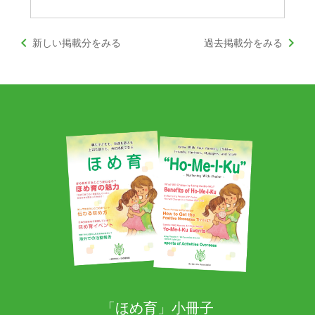
keyboard_arrow_left
keyboard_arrow_right
新しい掲載分をみる
過去掲載分をみる
「ほめ育」小冊子