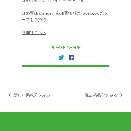
ほめ育教育アドバイザー 中村たまこ
ほめ育challenge、参加費無料のFacebookグル
ープをご招待
詳細はこちら
PLEASE SHARE
keyboard_arrow_left
keyboard_arrow_right
新しい掲載分をみる
過去掲載分をみる