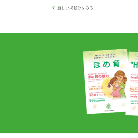
keyboard_arrow_left
新しい掲載分をみる