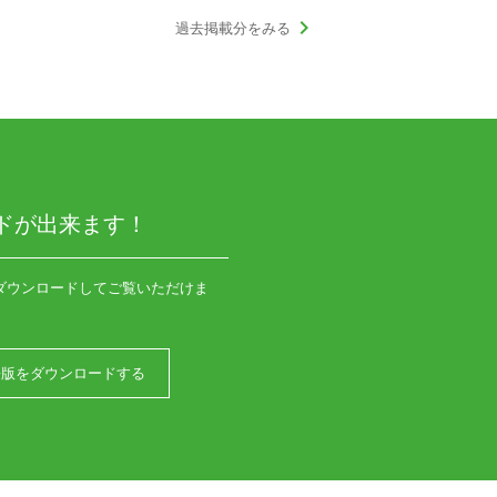
keyboard_arrow_right
過去掲載分をみる
ドが出来ます！
ダウンロードしてご覧いただけま
語版をダウンロードする