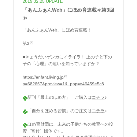
2019.02.25 UPDATE
「あんふぁんWeb」にほめ育連載≪第3回
≫
「あんふぁんWeb」にほめ育連載！
第3回
■きょうだいゲンカにイライラ！ 上の子と下の
子の「心理」の違いを知っていますか？
https://enfant.living.jp/?
p=682667&preview=1&_ppp=e46459e5c8
新刊「最上のほめ方」 ご購入は
コチラ
♪
「自分をほめる習慣」のご注文は
コチラ
♪
ほめ育財団は、未来の子供たちの教育への投
資（寄付）団体です。