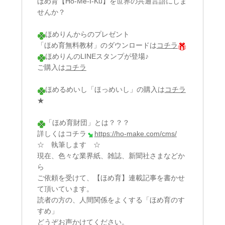
ほめ育【Ho-Me-I-Ku】を世界の共通言語にしま
せんか？
ほめりんからのプレゼント
「ほめ育無料教材」のダウンロードは
コチラ
ほめりんのLINEスタンプが登場♪
ご購入は
コチラ
ほめるめいし「ほっめいし」の購入は
コチラ
★
「ほめ育財団」とは？？？
詳しくはコチラ
https://ho-make.com/cms/
☆ 執筆します ☆
現在、色々な業界紙、雑誌、新聞社さまなどか
ら
ご依頼を受けて、【ほめ育】連載記事を書かせ
て頂いています。
読者の方の、人間関係をよくする「ほめ育のす
すめ」
どうぞお声かけてください。