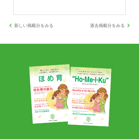
keyboard_arrow_left
keyboard_arrow_right
新しい掲載分をみる
過去掲載分をみる