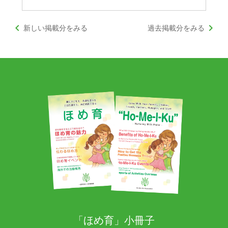
keyboard_arrow_left
keyboard_arrow_right
新しい掲載分をみる
過去掲載分をみる
「ほめ育」小冊子