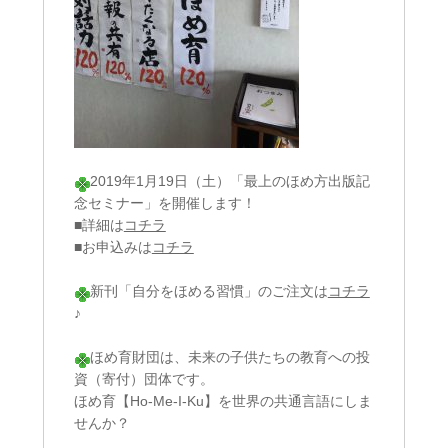
2019年1月19日（土）「最上のほめ方出版記
念セミナー」を開催します！
■詳細は
コチラ
■お申込みは
コチラ
新刊「自分をほめる習慣」のご注文は
コチラ
♪
ほめ育財団は、未来の子供たちの教育への投
資（寄付）団体です。
ほめ育【Ho-Me-I-Ku】を世界の共通言語にしま
せんか？