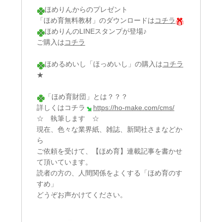
ほめりんからのプレゼント
「ほめ育無料教材」のダウンロードは
コチラ
ほめりんのLINEスタンプが登場♪
ご購入は
コチラ
ほめるめいし「ほっめいし」の購入は
コチラ
★
「ほめ育財団」とは？？？
詳しくはコチラ
https://ho-make.com/cms/
☆ 執筆します ☆
現在、色々な業界紙、雑誌、新聞社さまなどか
ら
ご依頼を受けて、【ほめ育】連載記事を書かせ
て頂いています。
読者の方の、人間関係をよくする「ほめ育のす
すめ」
どうぞお声かけてください。