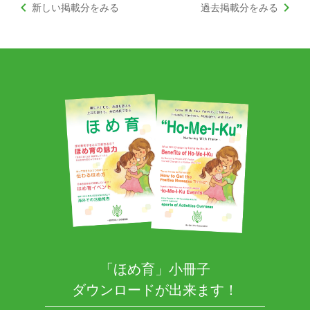
keyboard_arrow_left
keyboard_arrow_right
新しい掲載分をみる
過去掲載分をみる
「ほめ育」小冊子
ダウンロードが出来ます！