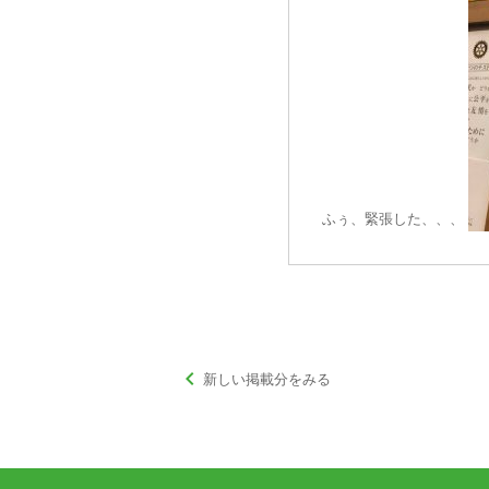
ふぅ、緊張した、、、
keyboard_arrow_left
新しい掲載分をみる