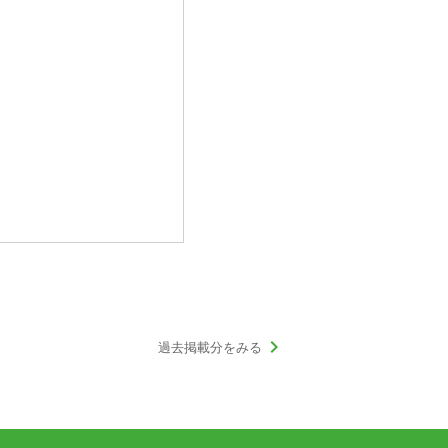
keyboard_arrow_right
過去掲載分をみる