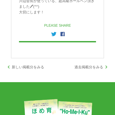
川辺会長が使っている、超高級ボールペン頂き
ました
🖊(^^)
大切にします！
PLEASE SHARE
keyboard_arrow_left
keyboard_arrow_right
新しい掲載分をみる
過去掲載分をみる