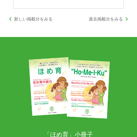
keyboard_arrow_left
keyboard_arrow_right
新しい掲載分をみる
過去掲載分をみる
「ほめ育」小冊子