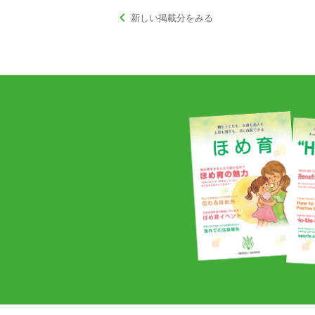
keyboard_arrow_left
新しい掲載分をみる