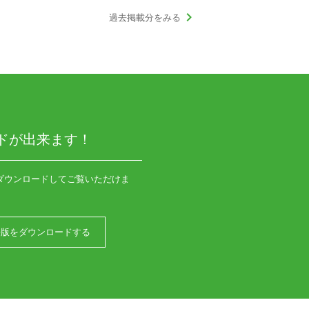
keyboard_arrow_right
過去掲載分をみる
ドが出来ます！
ダウンロードしてご覧いただけま
語版をダウンロードする