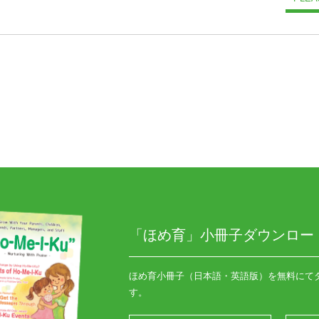
「ほめ育」小冊子ダウンロー
ほめ育小冊子（日本語・英語版）を無料にて
す。