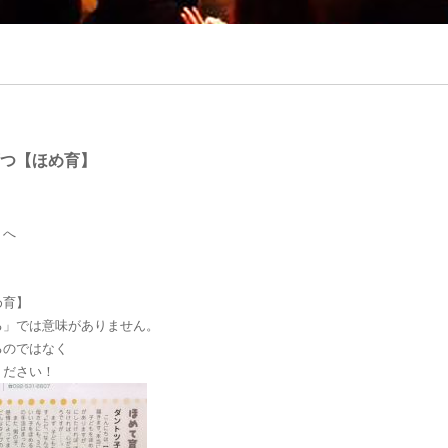
つ【ほめ育】
」へ
。
め育】
る」では意味がありません。
るのではなく
ください！