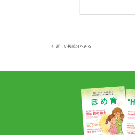
keyboard_arrow_left
新しい掲載分をみる