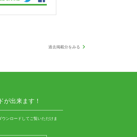
keyboard_arrow_right
過去掲載分をみる
ドが出来ます！
ダウンロードしてご覧いただけま