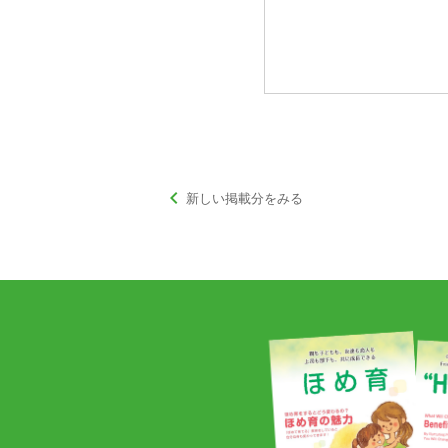
keyboard_arrow_left
新しい掲載分をみる