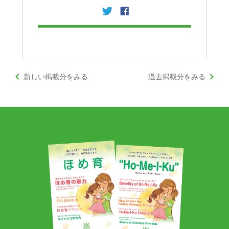
keyboard_arrow_left
keyboard_arrow_right
新しい掲載分をみる
過去掲載分をみる